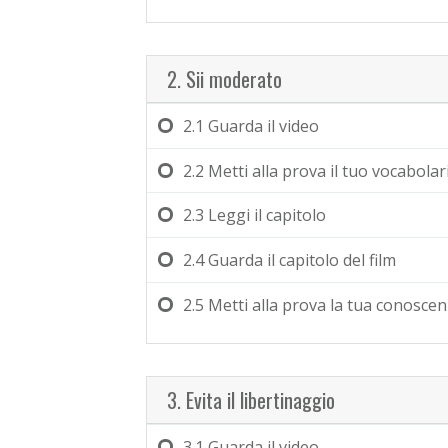
2. Sii moderato
2.1
Guarda il video
2.2
Metti alla prova il tuo vocabolar
2.3
Leggi il capitolo
2.4
Guarda il capitolo del film
2.5
Metti alla prova la tua conosce
3. Evita il libertinaggio
3.1
Guarda il video