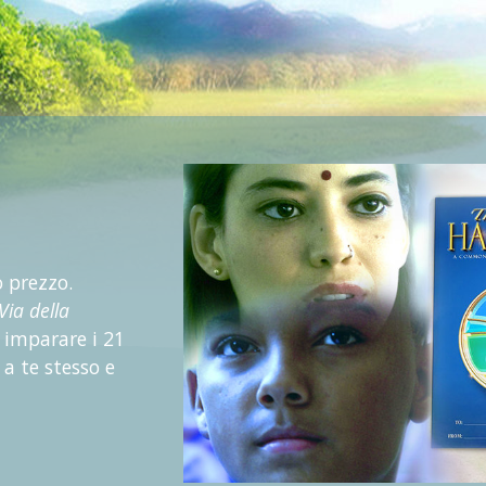
o prezzo.
Via della
 imparare i 21
 a te stesso e