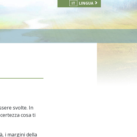
IT
LINGUA
ssere svolte. In
certezza cosa ti
à, i margini della