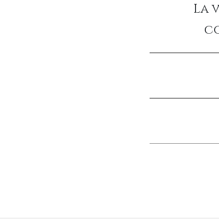
La 
co