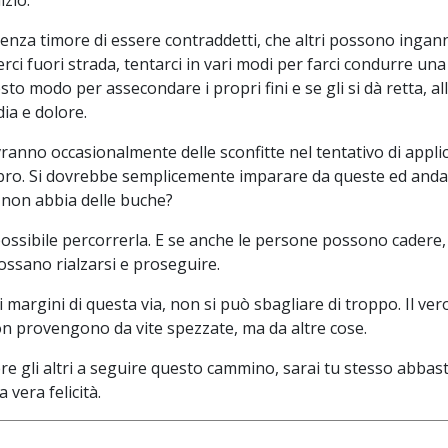
enza timore di essere contraddetti, che altri possono ingann
erci fuori strada, tentarci in vari modi per farci condurre una
o modo per assecondare i propri fini e se gli si dà retta, all
ia e dolore.
anno occasionalmente delle sconfitte nel tentativo di applic
ibro. Si dovrebbe semplicemente imparare da queste ed andar
a non abbia delle buche?
ssibile percorrerla. E se anche le persone possono cadere
ossano rialzarsi e proseguire.
i margini di questa via, non si può sbagliare di troppo. Il ve
 non provengono da vite spezzate, ma da altre cose.
ere gli altri a seguire questo cammino, sarai tu stesso abbas
 vera felicità.