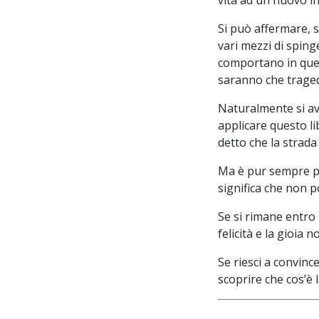
Si può affermare, s
vari mezzi di sping
comportano in quest
saranno che traged
Naturalmente si avr
applicare questo l
detto che la strad
Ma è pur sempre po
significa che non p
Se si rimane entro 
felicità e la gioia
Se riesci a convinc
scoprire che cos’è la