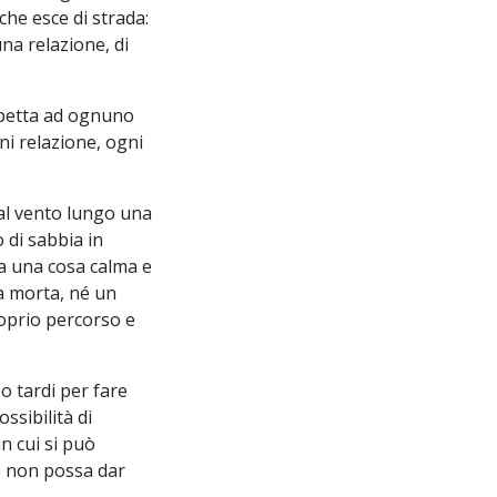
che esce di strada:
una relazione, di
 spetta ad ognuno
ni relazione, ogni
dal vento lungo una
 di sabbia in
ia una cosa calma e
a morta, né un
roprio percorso e
o tardi per fare
ssibilità di
n cui si può
he non possa dar