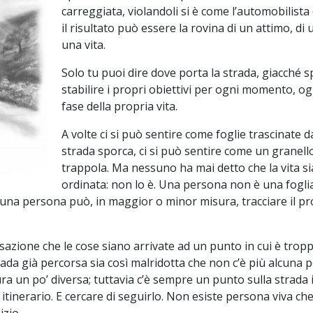
carreggiata, violandoli si è come l’automobilista 
il risultato può essere la rovina di un attimo, di 
una vita.
Solo tu puoi dire dove porta la strada, giacché
stabilire i propri obiettivi per ogni momento, og
fase della propria vita.
A volte ci si può sentire come foglie trascinate 
strada sporca, ci si può sentire come un granello
trappola. Ma nessuno ha mai detto che la vita s
ordinata: non lo è. Una persona non è una fogli
: una persona può, in maggior o minor misura, tracciare il p
sazione che le cose siano arrivate ad un punto in cui è tropp
rada già percorsa sia così malridotta che non c’è più alcuna po
ra un po’ diversa; tuttavia c’è sempre un punto sulla strada i
itinerario. E cercare di seguirlo. Non esiste persona viva c
izio.