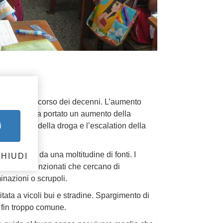
TI
iminuiti nel corso dei decenni. L’aumento
enerazioni, ha portato un aumento della
liferazione della droga e l’escalation della
i
dianamente da una moltitudine di fonti. I
HIUDI
i di malintenzionati che cercano di
inazioni o scrupoli.
tata a vicoli bui e stradine. Spargimento di
 fin troppo comune.