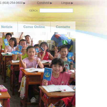
1 (818) 254-0600
Condividi
Lingua
CERCA
Notizie
Corso Online
Contatto
l tuo
elicità
ali