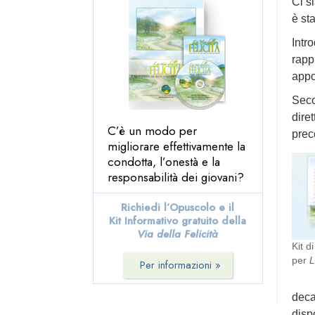
Ci s
altri ciò che non vorresti
è sta
che gli altri facessero a te
20. Cerca di trattare gli altri
Intr
come vorresti che gli altri
rapp
trattassero te
appo
21. Fiorisci e Prospera
Seco
Epilogo
diret
C’è un modo per
prece
migliorare effettivamente la
condotta, l’onestà e la
responsabilità dei giovani?
Richiedi l’Opuscolo e il
Kit Informativo gratuito della
Via della Felicità
Kit d
per
L
Per informazioni »
deca
disp