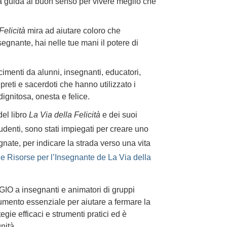
a guida al buon senso per vivere meglio che
Felicità
mira ad aiutare coloro che
egnante, hai nelle tue mani il potere di
imenti da alunni, insegnanti, educatori,
, preti e sacerdoti che hanno utilizzato i
dignitosa, onesta e felice.
del libro
La Via della Felicità
e dei suoi
udenti, sono stati impiegati per creare uno
nate, per indicare la strada verso una vita
elle Risorse per l’Insegnante de La Via della
IO a insegnanti e animatori di gruppi
umento essenziale per aiutare a fermare la
egie efficaci e strumenti pratici ed è
nità.