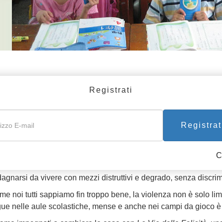
NVENUTI EDUCATORI E INSEGNAN
Registrati
uno mette in discussione il fatto che gli standard morali sono d
iginoso di droga e alcol, ormai fin troppo diffusi tra le giovani g
nalità in scuole, città e paesi. Le statistiche mostrano che la pro
Registrat
enza vanno di pari passo.
està, la decenza e il senso di rispetto di sé sono pervertiti quoti
C
ri giovani sono esposti alle pressioni dei coetanei e associazion
agnarsi da vivere con mezzi distruttivi e degrado, senza discrim
me noi tutti sappiamo fin troppo bene, la violenza non è solo limi
ue nelle aule scolastiche, mense e anche nei campi da gioco è