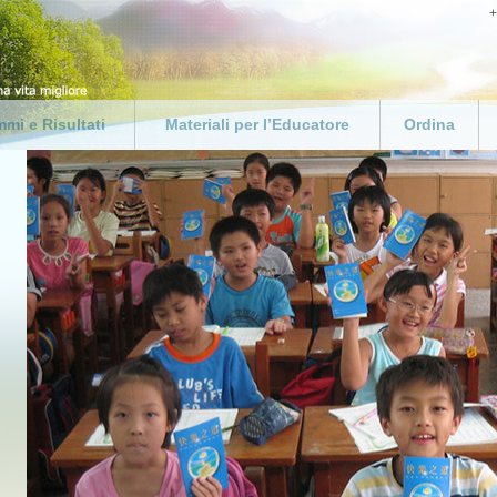
+
mi e Risultati
Materiali per l’Educatore
Ordina
zione
Benvenuti Educatori e
Personalizza i
Insegnanti
La Via della F
ma aziendale
KIT DI STRUMENTI PER
Ordina Materi
ma per i
L’INSEGNANTE
onisti del settore
Donazioni
iario
Download della Guida per
l’Educatore
i per la Polizia
Risultati Scolastici
crisi
nella Comunità
Buon Esempio
i nel mondo