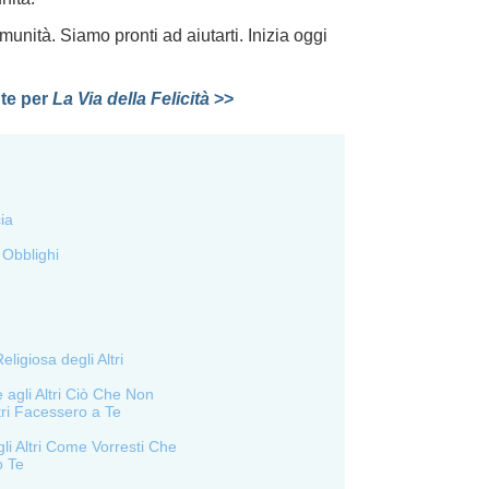
munità. Siamo pronti ad aiutarti. Inizia oggi
te per
La Via della Felicità
>>
ia
 Obblighi
ligiosa degli Altri
 agli Altri Ciò Che Non
ltri Facessero a Te
gli Altri Come Vorresti Che
o Te