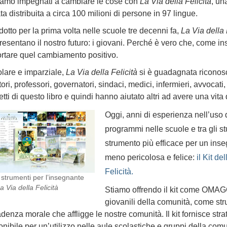
iamo impegnati a cambiare le cose con
La Via della Felicità
, un
ta distribuita a circa 100 milioni di persone in 97 lingue.
odotto per la prima volta nelle scuole tre decenni fa,
La Via della 
resentano il nostro futuro: i giovani. Perché è vero che, come ins
rtare quel cambiamento positivo.
lare e imparziale,
La Via della Felicità
si è guadagnata riconosc
tori, professori, governatori, sindaci, medici, infermieri, avvocati
tti di questo libro e quindi hanno aiutato altri ad avere una vita 
Oggi, anni di esperienza nell’uso 
programmi nelle scuole e tra gli st
strumento più efficace per un inseg
meno pericolosa e felice:
il Kit d
Felicità.
i strumenti per l’insegnante
a Via della Felicità
Stiamo offrendo il kit come OMAGG
giovanili della comunità, come str
denza morale che affligge le nostre comunità. Il kit fornisce strat
onibile per un’utilizzo nelle aule scolastiche e gruppi della comu