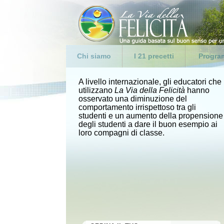
Chi siamo
I 21 precetti
Program
Che cos’è La Via della
FELICITÀ
Introdu
Felicità?
A livello internazionale, gli educatori che
1. Abbi Cura di te Stesso
Program
utilizzano
La Via della Felicità
hanno
Dichiarazione della
osservato una diminuzione del
2. Sii moderato
Program
Missione
comportamento irrispettoso tra gli
professi
3. Evita il libertinaggio
studenti e un aumento della propensione
L. Ron Hubbard
penitenz
degli studenti a dare il buon esempio ai
4. Ama e aiuta i bambini
loro compagni di classe.
Domande Ricorrenti
Programm
5. Rispetta ed aiuta i tuoi
Zone di 
genitori
Governi
6. Dà un buon esempio
Gruppi 
7. Cerca di Vivere nella
Verità
Genitori
8. Non Assassinare
Da’ un 
9. Non Fare Niente di
Success